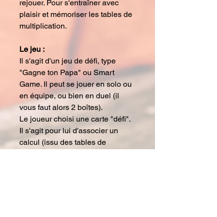
rejouer. Pour s'entraîner avec
plaisir et mémoriser les tables de
multiplication.
Le jeu :
Il s'agit d'un jeu de défi, type
"Gagne ton Papa" ou Smart
Game. Il peut se jouer en solo ou
en équipe, ou bien en duel (il
vous faut alors 2 boîtes).
Le joueur choisi une carte "défi".
Il s'agit pour lui d'associer un
calcul (issu des tables de
multiplication de 2 à 10) avec son
résultat. Une fois l'ensemble des
calculs réalisés (26 par carte), le
joueur vérifie son puzzle en
retournant sa carte.