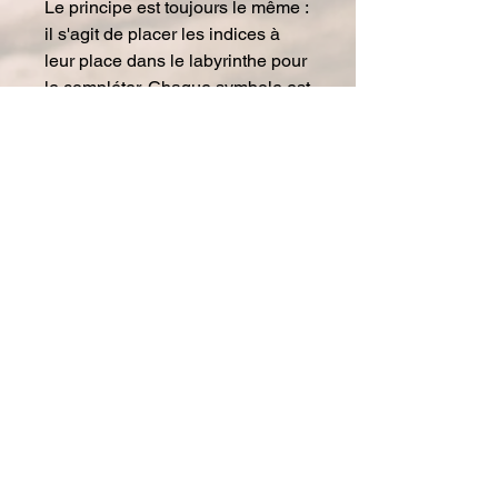
Le principe est toujours le même :
il s'agit de placer les indices à
leur place dans le labyrinthe pour
le compléter. Chaque symbole est
alors associé à un chiffre, qui
permet d'ouvrir le cadenas.
Matériel à ajouter :
Une imprimante couleur, des
feuilles,
1
paire de ciseaux,
Pour composer la guirlande de
fanions : un ruban ou une
corde
lette (2m environ), une
perforatrice,
Une boîte ou une enveloppe
fermée par un cadenas à code
(4 chiffres)
pour l'activité de la loupe : une