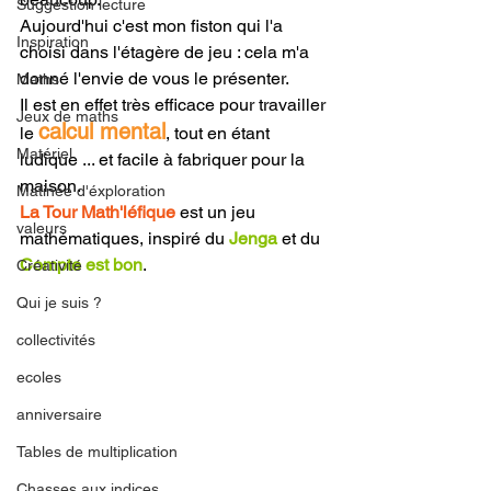
Suggestion lecture
Aujourd'hui c'est mon fiston qui l'a 
Inspiration
choisi dans l'étagère de jeu : cela m'a 
donné l'envie de vous le présenter.  
Maths
Il est en effet très efficace pour travailler 
Jeux de maths
calcul mental
le 
, tout en étant 
Matériel
ludique ... et facile à fabriquer pour la 
maison.
Matinée d'éxploration
La Tour Math'léfique
 est un jeu 
valeurs
mathématiques, inspiré du 
Jenga
 et du 
Compte est bon
.
Créativité
Qui je suis ?
collectivités
ecoles
anniversaire
Tables de multiplication
Chasses aux indices