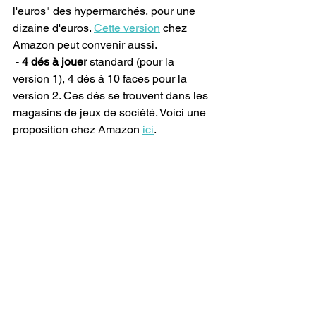
l'euros" des hypermarchés, pour une 
dizaine d'euros. 
Cette version
 chez 
Amazon peut convenir aussi.
 - 
4 dés à jouer
 standard (pour la 
version 1), 4 dés à 10 faces pour la 
version 2. Ces dés se trouvent dans les 
magasins de jeux de société. Voici une 
proposition chez Amazon 
ici
.
 - des 
marqueurs indélébiles
 noirs ou 
colorés. J'aime beaucoup la marque 
Sharpie : une bonne durée de vie, des 
couleurs variées qui marquent bien sur 
le bois, le carton, le plastique ... Ils se 
trouvent dans les supermarchés au 
rayon des fournitures scolaires, ou bien 
ICI
.
Vous avez réuni le matériel ?
Prêt ? C'est parti !