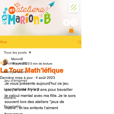
Post
Tous les posts
MarionB
Tous les posts
10 janv. 2023
5 min de lecture
La Tour Math'léfique
Mon parcours
Dernière mise à jour :
4 août 2023
Jeu d'énigmes
Je vous présente aujourd'hui ce jeu 
Les prochains Ateliers
que j'ai créé il y a 2 ans pour travailler 
le calcul mental avec ma fille. Je le sors 
Ateliers
souvent lors des ateliers "jeux de 
Parentalité
maths", et les enfants l'aiment 
beaucoup. 