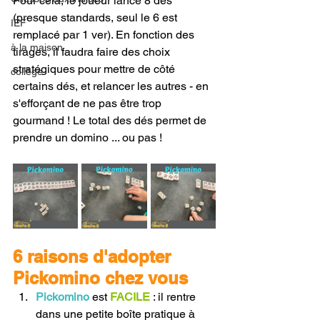
Pour cela, le joueur lance 8 dés 
(presque standards, seul le 6 est 
IEF
remplacé par 1 ver). En fonction des 
à la maison
tirages, il faudra faire des choix 
stratégiques pour mettre de côté 
collège
certains dés, et relancer les autres - en 
s'efforçant de ne pas être trop 
gourmand ! Le total des dés permet de 
prendre un domino ... ou pas !
6 raisons d'adopter 
Pickomino chez vous
Pickomino
 est 
FACILE
 : il rentre 
dans une petite boîte pratique à 