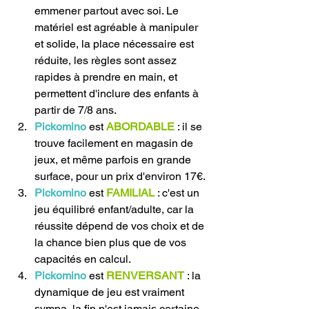
emmener partout avec soi. Le 
matériel est agréable à manipuler 
et solide, la place nécessaire est 
réduite, les règles sont assez 
rapides à prendre en main, et 
permettent d'inclure des enfants à 
partir de 7/8 ans.
Pickomino
 est 
ABORDABLE
 : il se 
trouve facilement en magasin de 
jeux, et même parfois en grande 
surface, pour un prix d'environ 17€.
Pickomino
 est 
FAMILIAL
 : c'est un 
jeu équilibré enfant/adulte, car la 
réussite dépend de vos choix et de 
la chance bien plus que de vos 
capacités en calcul.
Pickomino
 est 
RENVERSANT
 : la 
dynamique de jeu est vraiment 
sympa, la fin n'est jamais certaine, 