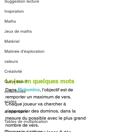
Suggestion lecture
Inspiration
Maths
Jeux de maths
Matériel
Matinée d'éxploration
valeurs
Créativité
Le jeu en quelques mots
Qui je suis ?
Dans 
Pickomino
, l'objectif est de 
collectivités
remporter un maximum de vers. 
ecoles
Chaque joueur va chercher à 
s'approprier des dominos, dans la 
anniversaire
mesure du possible avec le plus grand 
Tables de multiplication
nombre de vers.
Chasses aux indices