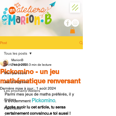
Post
Tous les posts
MarionB
Tous les posts
2 août 2023
3 min de lecture
Pickomino - un jeu
Mon parcours
mathématique renversant
Jeu d'énigmes
Dernière mise à jour :
1 août 2024
Les prochains Ateliers
Parmi mes jeux de maths préférés, il y 
Ateliers
Pickomino
a évidemment 
.
Après avoir lu cet article, tu seras 
Parentalité
certainement convaincu.e toi aussi !