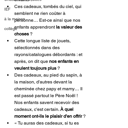
Ces cadeaux, tombés du ciel, qui 
IEF
semblent ne rien coûter à 
à la maison
personne… Est-ce ainsi que nos 
enfants apprendront 
la valeur des 
collège
choses
 ?
Cette longue liste de jouets, 
sélectionnés dans des 
rayons/catalogues débordants : et 
après, on dit que 
nos enfants en 
veulent toujours plus
 ?
Des cadeaux, au pied du sapin, à 
la maison, d'autres devant la 
cheminée chez papy et mamy… Il 
est passé partout le Père Noël ! 
Nos enfants savent recevoir des 
cadeaux, c'est certain. 
À quel 
moment ont-ils le plaisir d'en offrir
 ?
« Tu auras des cadeaux, si tu es 