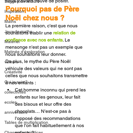
nous y avons trouvé de positif.
Suggestion lecture
Pourquoi pas de Père 
Inspiration
Noël chez nous ? 
Maths
La première raison, c'est que nous 
Jeux de maths
souhaitons établir une 
relation de 
confiance avec nos enfants
. Le 
Matériel
mensonge n'est pas un exemple que 
Matinée d'éxploration
nous souhaitons leur donner.
De plus, le mythe du Père Noël 
valeurs
véhicule des valeurs qui ne sont pas 
Créativité
celles que nous souhaitons transmettre 
Qui je suis ?
à nos enfants :
Cet homme inconnu qui prend les 
collectivités
enfants sur les genoux, leur fait 
ecoles
des bisous et leur offre des 
chocolats… N'est-ce pas à 
anniversaire
l'opposé des recommandations 
Tables de multiplication
que l'on fait habituellement à nos 
enfants ?
Chasses aux indices