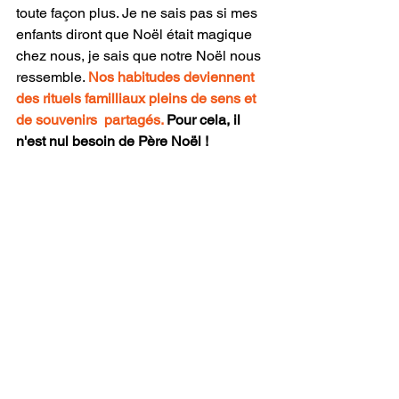
toute façon plus. Je ne sais pas si mes 
enfants diront que Noël était magique 
chez nous, je sais que notre Noël nous 
ressemble. 
Nos habitudes deviennent 
des rituels familliaux pleins de sens et 
de souvenirs  partagés. 
Pour cela, il 
n'est nul besoin de Père Noël !
Et chez toi ?
Est-ce que tes enfants croient au Père 
Noël ?
Que mets-tu en place chez toi pour 
apporter de la magie dans cette 
période ?
Dis-moi en commentaire !
rituels
confiance
noel
enfance
Qui je suis ?
valeurs