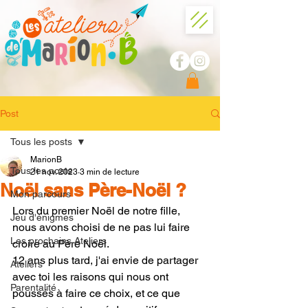
Post
Tous les posts
MarionB
Tous les posts
21 nov. 2023
3 min de lecture
Noël sans Père-Noël ?
Mon parcours
Lors du premier Noël de notre fille, 
Jeu d'énigmes
nous avons choisi de ne pas lui faire 
Les prochains Ateliers
croire au Père Noël.
12 ans plus tard, j'ai envie de partager 
Ateliers
avec toi les raisons qui nous ont 
Parentalité
poussés à faire ce choix, et ce que 