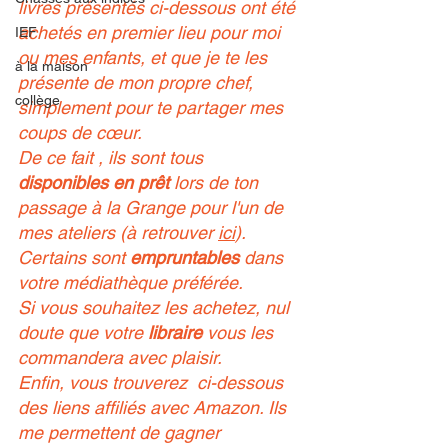
livres présentés ci-dessous ont été 
achetés en premier lieu pour moi 
IEF
ou mes enfants, et que je te les 
à la maison
présente de mon propre chef, 
collège
simplement pour te partager mes 
coups de cœur.
De ce fait , ils sont tous 
disponibles en prêt
 lors de ton 
passage à la Grange pour l'un de 
mes ateliers (à retrouver 
ici
).
Certains sont 
empruntables
 dans 
votre médiathèque préférée.
Si vous souhaitez les achetez, nul 
doute que votre 
libraire
 vous les 
commandera avec plaisir. 
Enfin, vous trouverez  ci-dessous 
des liens affiliés avec Amazon. Ils 
me permettent de gagner 