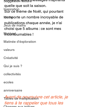
Suggestion lecture
quelle que soit la saison. 
Inspiration
Sur ce thème de Noël, qui pourtant 
comporte un nombre incroyable de 
Maths
publications chaque année, je n'ai 
Jeux de maths
choisi que 5 albums : ce sont mes 
Matériel
incontournables !
Matinée d'éxploration
valeurs
Créativité
Qui je suis ?
collectivités
ecoles
anniversaire
Avant de poursuivre cet article, je 
Tables de multiplication
tiens à te rappeler que tous les 
Chasses aux indices