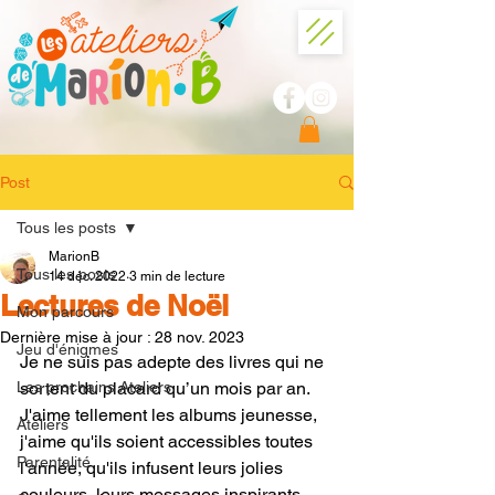
Post
Tous les posts
MarionB
Tous les posts
14 déc. 2022
3 min de lecture
Lectures de Noël
Mon parcours
Dernière mise à jour :
28 nov. 2023
Jeu d'énigmes
Je ne suis pas adepte des livres qui ne 
Les prochains Ateliers
sortent du placard qu’un mois par an. 
J'aime tellement les albums jeunesse, 
Ateliers
j'aime qu'ils soient accessibles toutes 
Parentalité
l'année, qu'ils infusent leurs jolies 
couleurs, leurs messages inspirants 